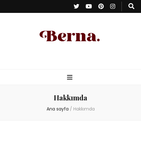
Berna Oduncu
– Kişisel Blog
Hakkımda
Ana sayfa
/
Hakkımda