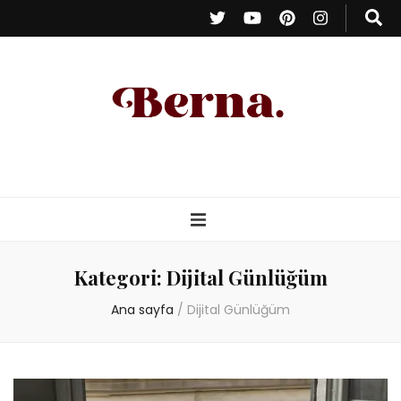
Berna Oduncu
– Kişisel Blog
Kategori:
Dijital Günlüğüm
Ana sayfa
/
Dijital Günlüğüm