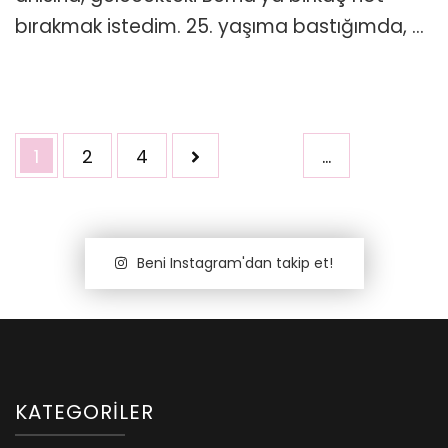
bırakmak istedim. 25. yaşıma bastığımda, …
Yazı
Sayfa
Sayfa
Sayfa
1
2
4
…
dolaşımı
Beni Instagram'dan takip et!
KATEGORILER