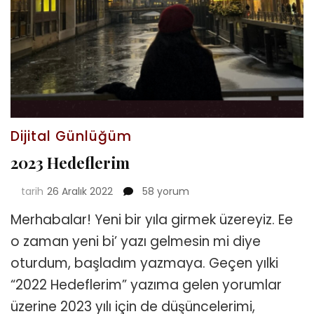
Dijital Günlüğüm
2023 Hedeflerim
2023
tarih
26 Aralık 2022
58 yorum
Hedeflerim
Merhabalar! Yeni bir yıla girmek üzereyiz. Ee
için
o zaman yeni bi’ yazı gelmesin mi diye
oturdum, başladım yazmaya. Geçen yılki
“2022 Hedeflerim” yazıma gelen yorumlar
üzerine 2023 yılı için de düşüncelerimi,