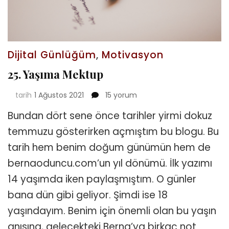
Dijital Günlüğüm
,
Motivasyon
25. Yaşıma Mektup
25.
tarih
1 Ağustos 2021
15 yorum
Yaşıma
Bundan dört sene önce tarihler yirmi dokuz
Mektup
için
temmuzu gösterirken açmıştım bu blogu. Bu
tarih hem benim doğum günümün hem de
bernaoduncu.com’un yıl dönümü. İlk yazımı
14 yaşımda iken paylaşmıştım. O günler
bana dün gibi geliyor. Şimdi ise 18
yaşındayım. Benim için önemli olan bu yaşın
anısına, gelecekteki Berna’ya birkaç not