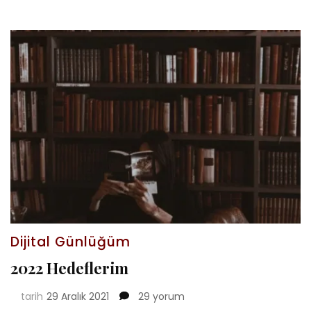
Dijital Günlüğüm
2022 Hedeflerim
2022
tarih
29 Aralık 2021
29 yorum
Hedeflerim