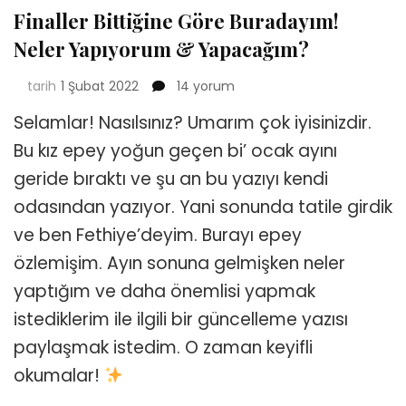
Finaller Bittiğine Göre Buradayım!
Neler Yapıyorum & Yapacağım?
Finaller
tarih
1 Şubat 2022
14 yorum
Bittiğine
Selamlar! Nasılsınız? Umarım çok iyisinizdir.
Göre
Buradayım!
Bu kız epey yoğun geçen bi’ ocak ayını
Neler
geride bıraktı ve şu an bu yazıyı kendi
Yapıyorum
&
odasından yazıyor. Yani sonunda tatile girdik
Yapacağım?
ve ben Fethiye’deyim. Burayı epey
için
özlemişim. Ayın sonuna gelmişken neler
yaptığım ve daha önemlisi yapmak
istediklerim ile ilgili bir güncelleme yazısı
paylaşmak istedim. O zaman keyifli
okumalar!