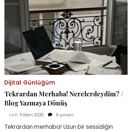
Dijital Günlüğüm
Tekrardan Merhaba! Nerelerdeydim? /
Blog Yazmaya Dönüş
Tekrardan
tarih
11 Ekim 2025
6 yorum
Merhaba!
Tekrardan merhaba! Uzun bir sessizliğin
Nerelerdeydim?