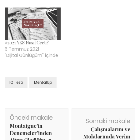
#2021 YKS Nasıl Geçti?
6 Temmuz 2021
"Dijital Günlüğüm" içinde
IQ Testi
MentalUp
Yazı
Önceki makale
dolaşımı
Sonraki makale
Montaigne’in
Çalışmalarım ve
Denemeler’inden
Molalarımda Verim
Altını Çizdiğim 15