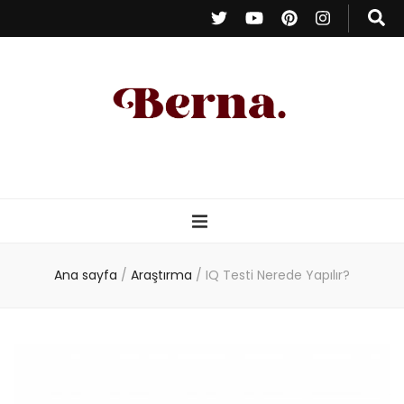
Berna Oduncu
– Kişisel Blog
Ana sayfa
/
Araştırma
/
IQ Testi Nerede Yapılır?