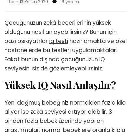
IQ
tarih
13 Kasım 2020
16 yorum
Testi
Nerede
Yapılır?
Çocuğunuzun zekâ becerilerinin yüksek
için
olduğunu nasıl anlayabilirsiniz? Bunun için
bazı psikiyatrlar
iq testi
hazırlamakta ve özel
hastanelerde bu testleri uygulamaktalar.
Fakat bunun dışında çocuğunuzun IQ
seviyesini siz de gözlemleyebilirsiniz.
Yüksek IQ Nasıl Anlaşılır?
Yeni doğmuş bebeğiniz normalden fazla kilo
alıyor ise zekâ seviyesi artıyor olabilir. 3
binden fazla bebek üzerinde yapılan
araştırmalar, normal bebeklere oranla kilolu