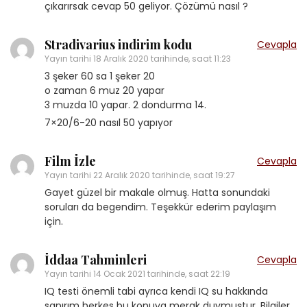
çıkarırsak cevap 50 geliyor. Çözümü nasıl ?
Stradivarius indirim kodu
Cevapla
Yayın tarihi
18 Aralık 2020 tarihinde, saat 11:23
3 şeker 60 sa 1 şeker 20
o zaman 6 muz 20 yapar
3 muzda 10 yapar. 2 dondurma 14.
7×20/6-20 nasıl 50 yapıyor
Film İzle
Cevapla
Yayın tarihi
22 Aralık 2020 tarihinde, saat 19:27
Gayet güzel bir makale olmuş. Hatta sonundaki
soruları da begendim. Teşekkür ederim paylaşım
için.
İddaa Tahminleri
Cevapla
Yayın tarihi
14 Ocak 2021 tarihinde, saat 22:19
IQ testi önemli tabi ayrıca kendi IQ su hakkında
sanırım herkes bu konuya merak duymuştur. Bilgiler