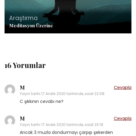
Araştırma
Meditasyon Üzerine
16 Yorumlar
M
Cevapla
Yayın tarihi
17 Aralık 2020 tarihinde, saat 22:58
C şıkkının cevabı ne?
M
Cevapla
Yayın tarihi
17 Aralık 2020 tarihinde, saat 23:19
Ancak 3 muzla dondurmayı çarpıp şekerden