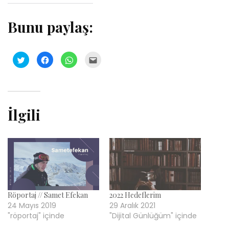
Bunu paylaş:
Twitter
Facebook'ta
WhatsApp'ta
Arkadaşınızla
üzerinde
paylaşmak
paylaşmak
e-
paylaşmak
için
için
posta
için
tıklayın
tıklayın
üzerinden
tıklayın
(Yeni
(Yeni
paylaşmak
(Yeni
pencerede
pencerede
için
pencerede
açılır)
açılır)
tıklayın
açılır)
(Yeni
pencerede
İlgili
açılır)
Röportaj // Samet Efekan
2022 Hedeflerim
24 Mayıs 2019
29 Aralık 2021
"röportaj" içinde
"Dijital Günlüğüm" içinde