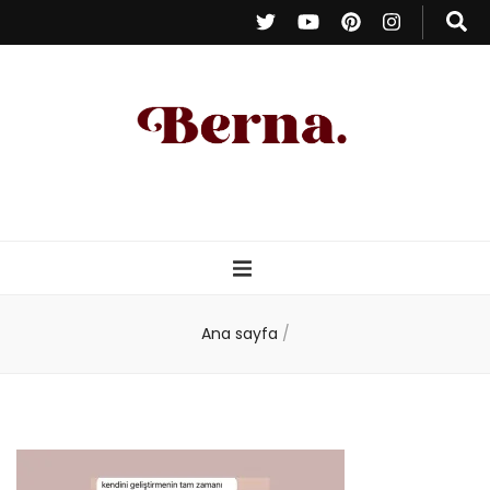
Berna Oduncu
– Kişisel Blog
Ana sayfa
/