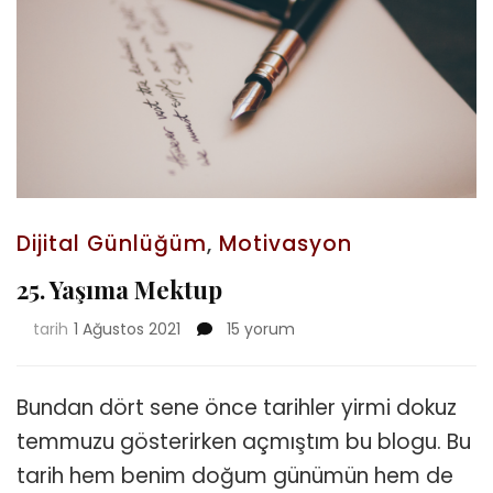
Dijital Günlüğüm
,
Motivasyon
25. Yaşıma Mektup
25.
tarih
1 Ağustos 2021
15 yorum
Yaşıma
Mektup
için
Bundan dört sene önce tarihler yirmi dokuz
temmuzu gösterirken açmıştım bu blogu. Bu
tarih hem benim doğum günümün hem de