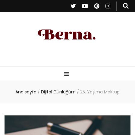
Berna Oduncu
– Kişisel Blog
Ana sayfa
/
Dijital Günlüğüm
/
25. Yaşıma Mektup