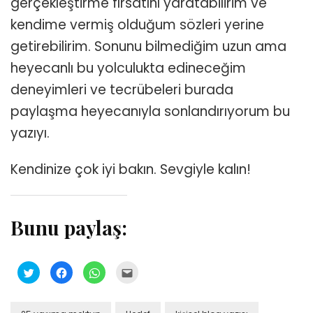
gerçekleştirme fırsatını yaratabilirim ve
kendime vermiş olduğum sözleri yerine
getirebilirim. Sonunu bilmediğim uzun ama
heyecanlı bu yolculukta edineceğim
deneyimleri ve tecrübeleri burada
paylaşma heyecanıyla sonlandırıyorum bu
yazıyı.
Kendinize çok iyi bakın. Sevgiyle kalın!
Bunu paylaş:
Twitter
Facebook'ta
WhatsApp'ta
Arkadaşınızla
üzerinde
paylaşmak
paylaşmak
e-
paylaşmak
için
için
posta
için
tıklayın
tıklayın
üzerinden
tıklayın
(Yeni
(Yeni
paylaşmak
(Yeni
pencerede
pencerede
için