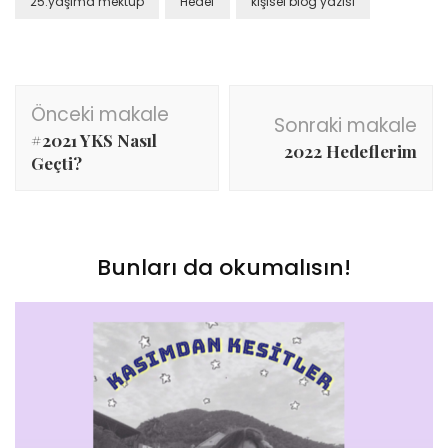
25.yaşıma mektup
Hedef
kişisel blog yazısı
pencerede
açılır)
açılır)
tıklayın
açılır)
(Yeni
pencerede
açılır)
Yazı
Önceki makale
dolaşımı
Sonraki makale
#2021 YKS Nasıl
2022 Hedeflerim
Geçti?
Bunları da okumalısın!