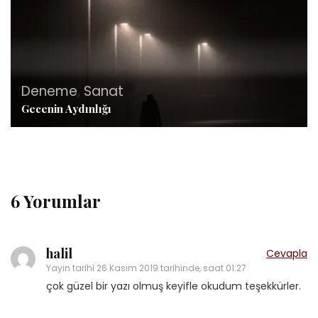
Deneme
,
Sanat
Gecenin Aydınlığı
6 Yorumlar
halil
Cevapla
Yayın tarihi
26 Kasım 2019 tarihinde, saat 01:27
çok güzel bir yazı olmuş keyifle okudum teşekkürler.