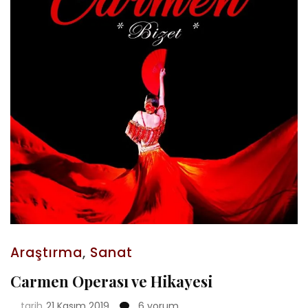
Araştırma
,
Sanat
Carmen Operası ve Hikayesi
Carmen
tarih
21 Kasım 2019
6 yorum