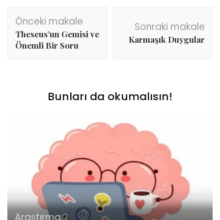
Yazı
Önceki makale
dolaşımı
Sonraki makale
Theseus’un Gemisi ve
Karmaşık Duygular
Önemli Bir Soru
Bunları da okumalısın!
Araştırma