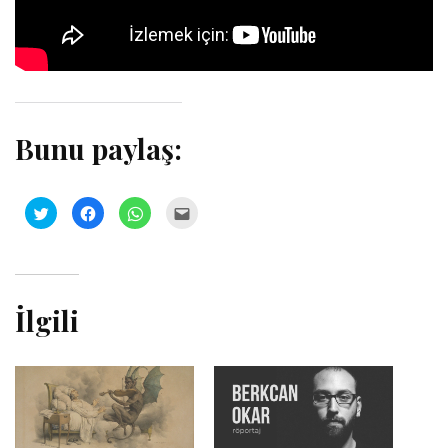
Bunu paylaş:
Twitter
Facebook'ta
WhatsApp'ta
Arkadaşınızla
üzerinde
paylaşmak
paylaşmak
e-
paylaşmak
için
için
posta
için
tıklayın
tıklayın
üzerinden
tıklayın
(Yeni
(Yeni
paylaşmak
(Yeni
pencerede
pencerede
için
pencerede
açılır)
açılır)
tıklayın
açılır)
(Yeni
pencerede
İlgili
açılır)