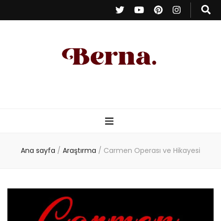
Berna Oduncu
– Kişisel Blog
Ana sayfa
/
Araştırma
/
Carmen Operası ve Hikayesi