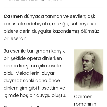
Operası
ve
Hikayesi
Carmen
dünyaca tanınan ve sevilen; aşk
için
konusu ile edebiyata, müziğe, sahneye ve
bizlere derin duygular kazandırmış ölümsüz
bir eserdir.
Bu eser ile tanışmam karışık
bir şekilde opera dinlerken
birden karşıma çıkması ile
oldu. Melodilerini duyar
duymaz sanki daha önce
dinlemişim gibi hissettim ve
içimde hoş bir duygu oluştu.
Carmen
romanının