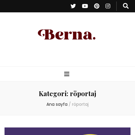
Berna Oduncu
– Kişisel Blog
Kategori:
röportaj
Ana sayfa
/
röportaj