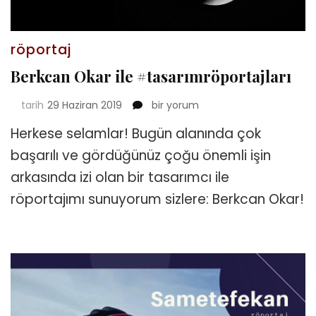
röportaj
Berkcan Okar ile #tasarımröportajları
Berkcan
tarih
29 Haziran 2019
bir yorum
Okar
Herkese selamlar! Bugün alanında çok
ile
#tasarımröportajları
başarılı ve gördüğünüz çoğu önemli işin
için
arkasında izi olan bir tasarımcı ile
röportajımı sunuyorum sizlere: Berkcan Okar!