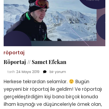
röportaj
Röportaj // Samet Efekan
Röportaj
tarih
24 Mayıs 2019
bir yorum
//
Herkese tekrardan selamlar.
Bugün
Samet
Efekan
yepyeni bir röportaj ile geldim! Ve röportajı
için
gerçekleştirdiğim kişi bana birçok konuda
ilham kaynağı ve düşünceleriyle örnek olan,