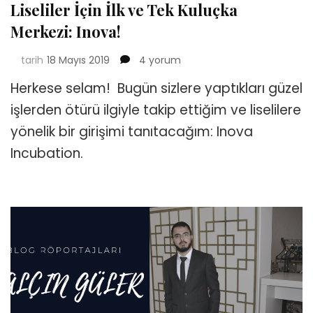
Liseliler İçin İlk ve Tek Kuluçka
Merkezi: Inova!
Liseliler
tarih
18 Mayıs 2019
4 yorum
İçin
Herkese selam! Bugün sizlere yaptıkları güzel
İlk
ve
işlerden ötürü ilgiyle takip ettiğim ve liselilere
Tek
yönelik bir girişimi tanıtacağım: Inova
Kuluçka
Merkezi:
Incubation.
Inova!
için