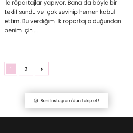
ile röportajlar yapıyor. Bana da böyle bir
teklif sundu ve çok sevinip hemen kabul
ettim. Bu verdiğim ilk röportaj olduğundan
benim için …
Yazı
Sayfa
Sayfa
1
2
dolaşımı
Beni Instagram'dan takip et!