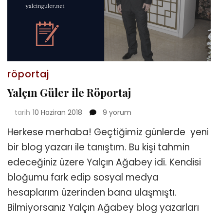
röportaj
Yalçın Güler ile Röportaj
Yalçın
tarih
10 Haziran 2018
9 yorum
Güler
Herkese merhaba! Geçtiğimiz günlerde yeni
ile
Röportaj
bir blog yazarı ile tanıştım. Bu kişi tahmin
için
edeceğiniz üzere Yalçın Ağabey idi. Kendisi
bloğumu fark edip sosyal medya
hesaplarım üzerinden bana ulaşmıştı.
Bilmiyorsanız Yalçın Ağabey blog yazarları