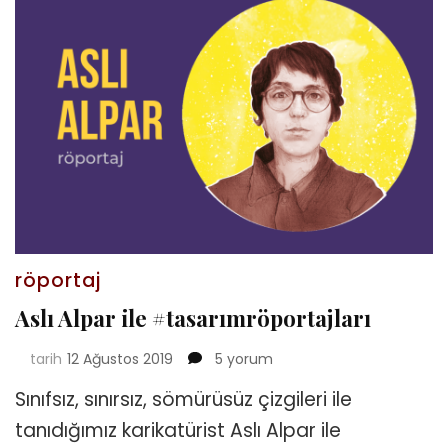
röportaj
Aslı Alpar ile #tasarımröportajları
Aslı
tarih
12 Ağustos 2019
5 yorum
Alpar
Sınıfsız, sınırsız, sömürüsüz çizgileri ile
ile
#tasarımröportajları
tanıdığımız karikatürist Aslı Alpar ile
için