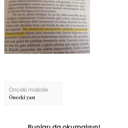
Yazı
Önceki makale
dolaşımı
Önceki yazı
Bunları da okumalısın!