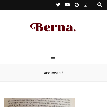
Berna Oduncu
– Kişisel Blog
Ana sayfa
/