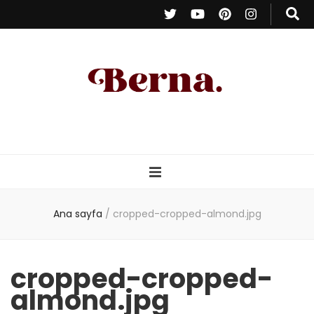
Berna Oduncu
– Kişisel Blog
Ana sayfa
/
cropped-cropped-almond.jpg
cropped-cropped-
almond.jpg