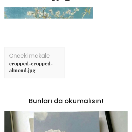
Yazı
Önceki makale
dolaşımı
cropped-cropped-
almond.jpg
Bunları da okumalısın!