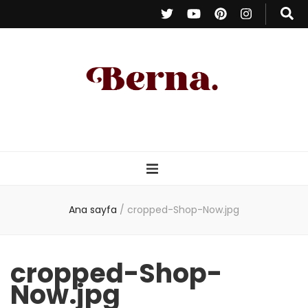
Berna Oduncu
– Kişisel Blog
Ana sayfa
/
cropped-Shop-Now.jpg
cropped-Shop-
Now.jpg