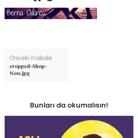
Yazı
Önceki makale
dolaşımı
cropped-Shop-
Now.jpg
Bunları da okumalısın!