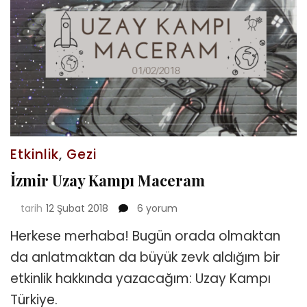
Etkinlik
,
Gezi
İzmir Uzay Kampı Maceram
İzmir
tarih
12 Şubat 2018
6 yorum
Uzay
Herkese merhaba! Bugün orada olmaktan
Kampı
Maceram
da anlatmaktan da büyük zevk aldığım bir
için
etkinlik hakkında yazacağım: Uzay Kampı
Türkiye.