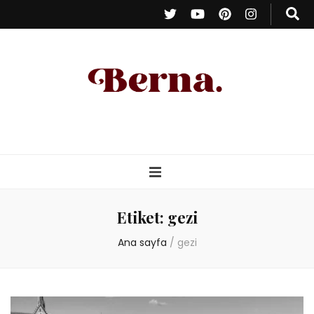
Berna Oduncu
– Kişisel Blog
Etiket:
gezi
Ana sayfa
/
gezi