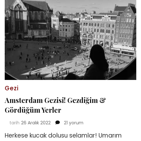
Gezi
Amsterdam Gezisi! Gezdiğim &
Gördüğüm Yerler
Amsterdam
tarih
26 Aralık 2022
21 yorum
Gezisi!
Herkese kucak dolusu selamlar! Umarım
Gezdiğim