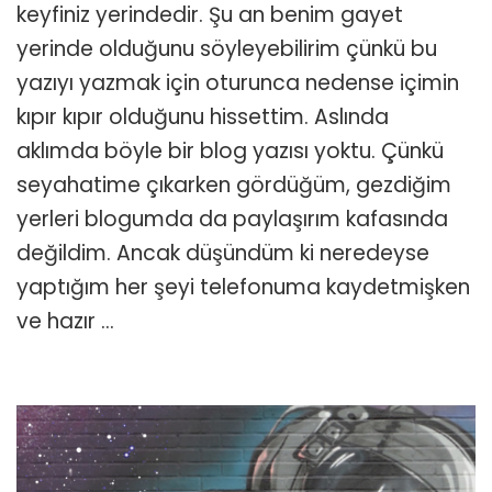
&
keyfiniz yerindedir. Şu an benim gayet
Gördüğüm
yerinde olduğunu söyleyebilirim çünkü bu
Yerler
için
yazıyı yazmak için oturunca nedense içimin
kıpır kıpır olduğunu hissettim. Aslında
aklımda böyle bir blog yazısı yoktu. Çünkü
seyahatime çıkarken gördüğüm, gezdiğim
yerleri blogumda da paylaşırım kafasında
değildim. Ancak düşündüm ki neredeyse
yaptığım her şeyi telefonuma kaydetmişken
ve hazır …