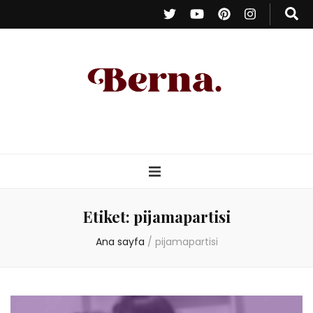
Berna Oduncu
– Kişisel Blog
Etiket:
pijamapartisi
Ana sayfa
/
pijamapartisi