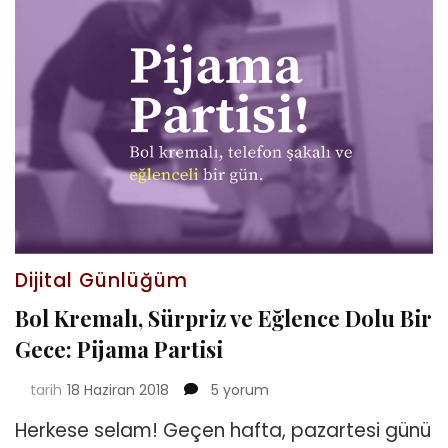
Dijital Günlüğüm
Bol Kremalı, Sürpriz ve Eğlence Dolu Bir
Gece: Pijama Partisi
Bol
tarih
18 Haziran 2018
5 yorum
Kremalı,
Herkese selam! Geçen hafta, pazartesi günü
Sürpriz