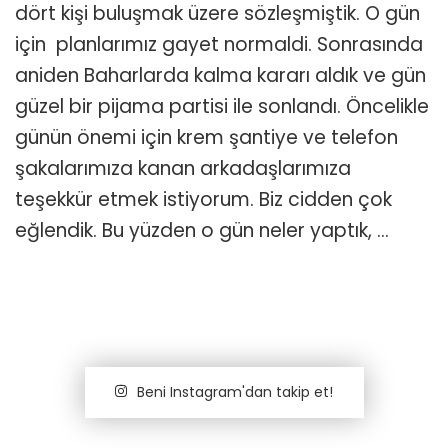
ve
dört kişi buluşmak üzere sözleşmiştik. O gün
Eğlence
için planlarımız gayet normaldi. Sonrasında
Dolu
Bir
aniden Baharlarda kalma kararı aldık ve gün
Gece:
güzel bir pijama partisi ile sonlandı. Öncelikle
Pijama
Partisi
günün önemi için krem şantiye ve telefon
için
şakalarımıza kanan arkadaşlarımıza
teşekkür etmek istiyorum. Biz cidden çok
eğlendik. Bu yüzden o gün neler yaptık, …
Beni Instagram'dan takip et!