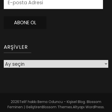
posta
Adresi
ABONE OL
ARŞIVLER
Arşivler
2026Telif hakkı
Berna Oduncu - Kişisel Blog
.
Blossom
Feminen | Geliştiren
Blossom Themes
.Altyapı
WordPress
.