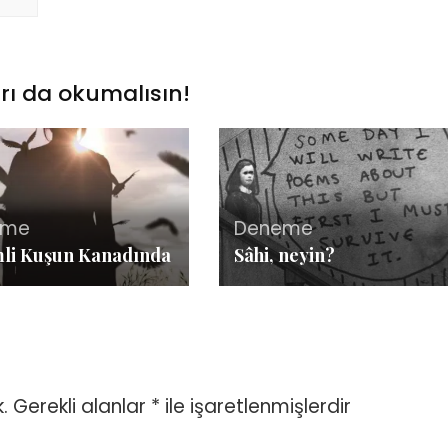
rı da okumalısın!
eme
Deneme
li Kuşun Kanadında
Sâhi, neyin?
.
Gerekli alanlar
*
ile işaretlenmişlerdir