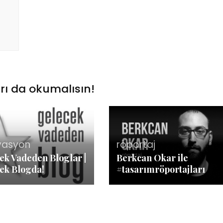
rı da okumalısın!
vasyon
röportaj
ek Vadeden Bloglar |
Berkcan Okar ile
ek Blogda!
#tasarımröportajları