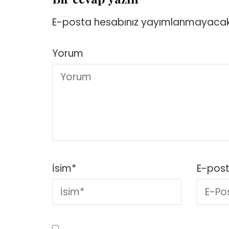
E-posta hesabınız yayımlanmayacak
Yorum
İsim
*
E-pos