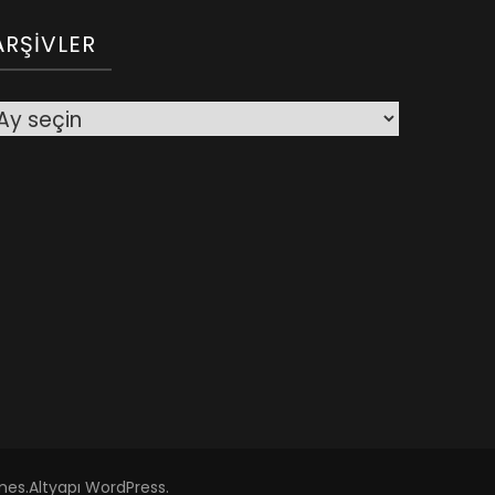
ARŞIVLER
rşivler
mes
.Altyapı
WordPress
.