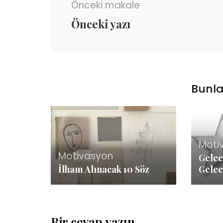
Önceki makale
Önceki yazı
Bunla
Moti
Motivasyon
Gelec
İlham Alınacak 10 Söz
Gelec
Bir cevap yazın