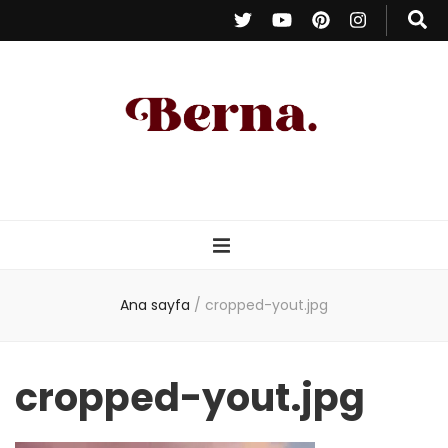
Berna Oduncu
– Kişisel Blog
Ana sayfa
/
cropped-yout.jpg
cropped-yout.jpg