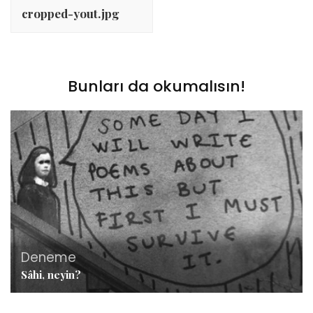
dolaşımı
cropped-yout.jpg
Bunları da okumalısın!
Deneme
Sâhi, neyin?