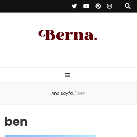
Berna Oduncu
– Kişisel Blog
Ana sayfa
/
ben
ben