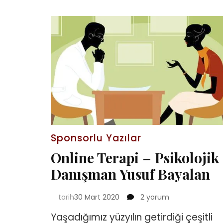
Sponsorlu Yazılar
Online Terapi – Psikolojik
Danışman Yusuf Bayalan
Online
tarih
30 Mart 2020
2 yorum
Terapi
Yaşadığımız yüzyılın getirdiği çeşitli
–