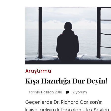
Araştırma
Kışa Hazırlığa Dur Deyin!
Kışa
tarih
16 Haziran 2018
2 yorum
Hazırlığa
Geçenlerde Dr. Richard Carlson‘ın
Dur
Deyin!
kişisel gelişim kitabı olan Ufak Şeyleri