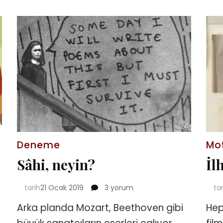
Deneme
Mo
Sâhi, neyin?
İl
Sâhi,
tarih
21 Ocak 2019
3 yorum
ta
neyin?
Arka planda Mozart, Beethoven gibi
Hepi
için