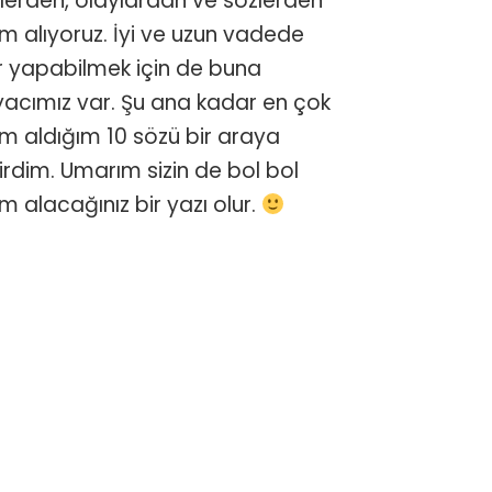
mlerden, olaylardan ve sözlerden
için
am alıyoruz. İyi ve uzun vadede
er yapabilmek için de buna
iyacımız var. Şu ana kadar en çok
am aldığım 10 sözü bir araya
irdim. Umarım sizin de bol bol
am alacağınız bir yazı olur.