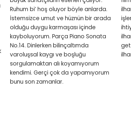
büyük sanatçıların eserleri çalıyor.
fil
a
Ruhum bi’ hoş oluyor böyle anlarda.
ilh
İstemsizce umut ve hüznün bir arada
işl
olduğu duygu karmaşası içinde
iht
kayboluyorum. Parça Piano Sonata
ilh
No.14. Dinlerken bilinçaltımda
get
k
varoluşsal kaygı ve boşluğu
ilh
sorgulamaktan alı koyamıyorum
kendimi. Gerçi çok da yapamıyorum
bunu son zamanlar.