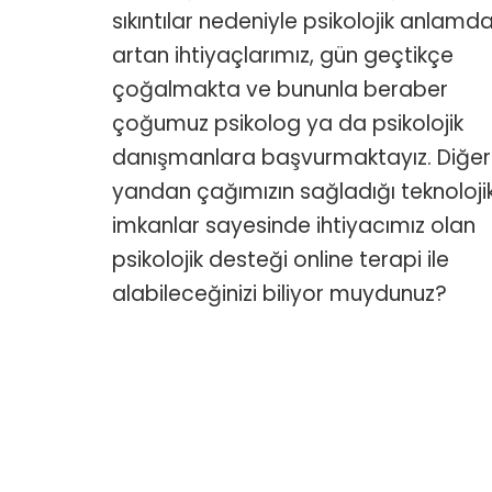
Psikolojik
sıkıntılar nedeniyle psikolojik anlamd
Danışman
artan ihtiyaçlarımız, gün geçtikçe
Yusuf
Bayalan
çoğalmakta ve bununla beraber
için
çoğumuz psikolog ya da psikolojik
danışmanlara başvurmaktayız. Diğer
yandan çağımızın sağladığı teknoloji
imkanlar sayesinde ihtiyacımız olan
psikolojik desteği online terapi ile
alabileceğinizi biliyor muydunuz?