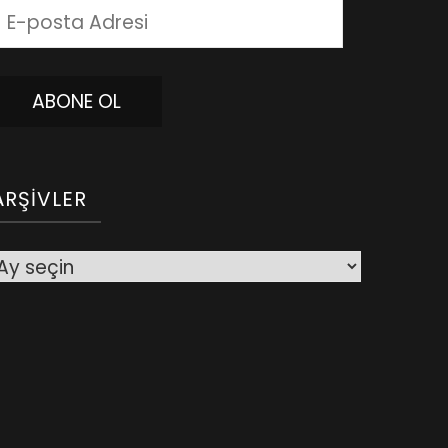
-
posta
dresi
ABONE OL
ARŞIVLER
rşivler