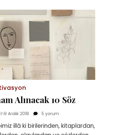
tivasyon
ham Alınacak 10 Söz
İlham
rih
9 Aralık 2018
5 yorum
Alınacak
miz illâ ki birilerinden, kitaplardan,
10
Söz