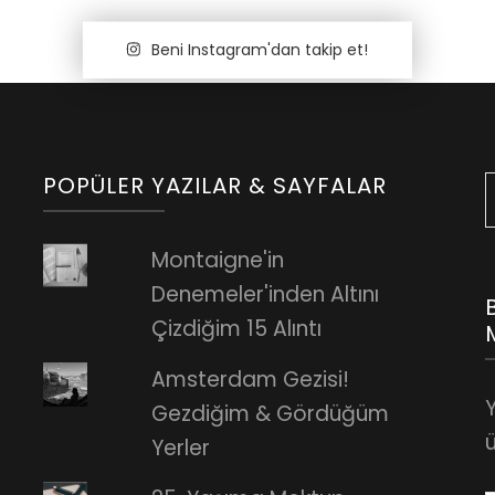
Beni Instagram'dan takip et!
POPÜLER YAZILAR & SAYFALAR
Montaigne'in
Denemeler'inden Altını
Çizdiğim 15 Alıntı
Amsterdam Gezisi!
Gezdiğim & Gördüğüm
ü
Yerler