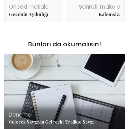
Yazı
Önceki makale
Sonraki makale
dolaşımı
Gecenin Aydınlığı
Kalemsiz.
Bunları da okumalısın!
Deneme
Gelecek Saygıyla Gelecek | Trafikte Saygı