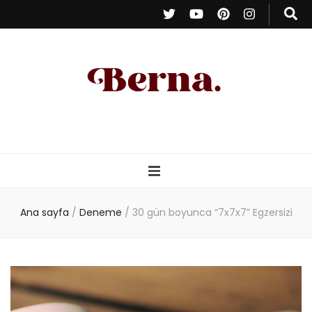
Berna Oduncu
– Kişisel Blog
Ana sayfa
/
Deneme
/
30 gün boyunca “7x7x7” Egzersizi