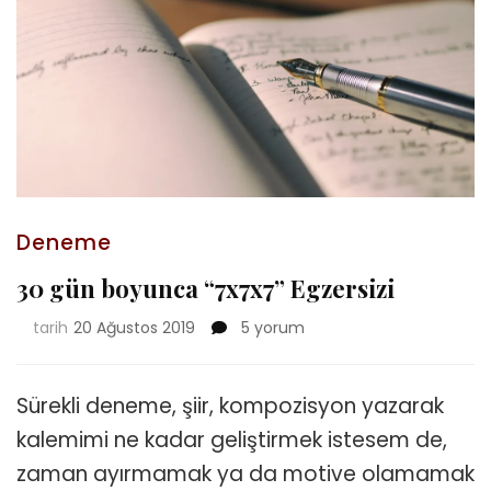
Deneme
30 gün boyunca “7x7x7” Egzersizi
30
tarih
20 Ağustos 2019
5 yorum
gün
boyunca
“7x7x7”
Sürekli deneme, şiir, kompozisyon yazarak
Egzersizi
kalemimi ne kadar geliştirmek istesem de,
için
zaman ayırmamak ya da motive olamamak